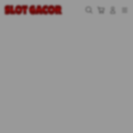
Skip
to
Cari
Troli
Login
Navigation
content