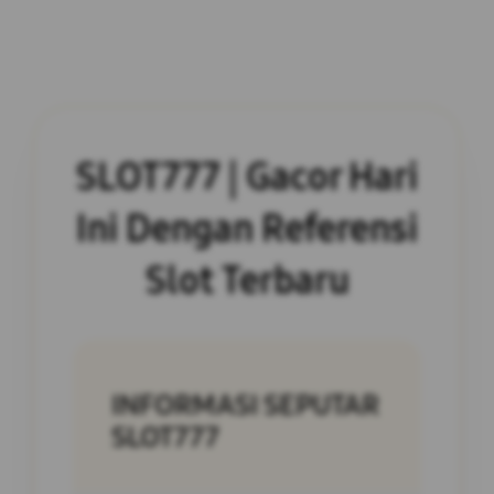
SLOT777 | Gacor Hari
Ini Dengan Referensi
Slot Terbaru
INFORMASI SEPUTAR
SLOT777