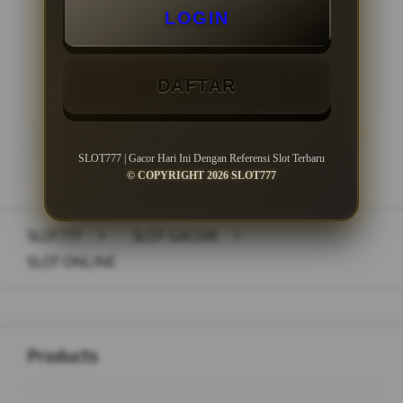
LOGIN
LOGIN
DAFTAR
DAFTAR
SLOT777 | Gacor Hari Ini Dengan Referensi Slot Terbaru
© COPYRIGHT 2026 SLOT777
Layer Popup Close
SLOT777
>
SLOT GACOR
>
SLOT ONLINE
Buka
Footer Navigation
Products
Buka